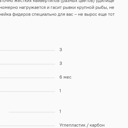
таточно жестких квивертипов (разных цветов) удилище
вномерно нагружается и гасит рывки крупной рыбы, не
инейка фидеров специально для вас – не вырос еще тот
3
3
6 мес
1
1
Углепластик / карбон