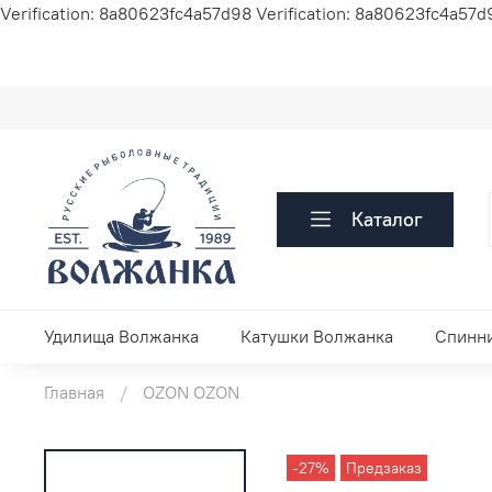
Verification: 8a80623fc4a57d98
Verification: 8a80623fc4a57d
Каталог
Удилища Волжанка
Катушки Волжанка
Спинн
Главная
OZON OZON
-27%
Предзаказ