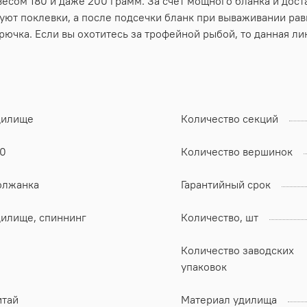
 весом 180 и даже 200 грамм. За счет мощного бланка и дос
руют поклевки, а после подсечки бланк при вываживании ра
крючка. Если вы охотитесь за трофейной рыбой, то данная л
дилище
Количество секций
50
Количество вершинок
олжанка
Гарантийный срок
дилище, спиннинг
Количество, шт
Количество заводских
упаковок
итай
Материал удилища