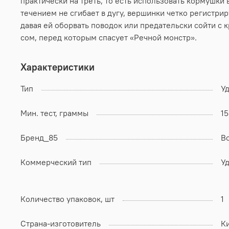
практически на треть, то есть использовать кормушки
течением не сгибает в дугу, вершинки четко регистри
давая ей оборвать поводок или предательски сойти с 
сом, перед которым спасует «Речной монстр».
Характеристики
Тип
У
Мин. тест, граммы
1
Бренд_85
В
Коммерческий тип
У
Количество упаковок, шт
1
Страна-изготовитель
К