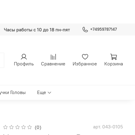
Часы работы с 10 до 18 пн-пят
+74959787147
Профиль
Сравнение
Избранное
Корзина
учки Головы
Еще
арт.
043-0105
(0)