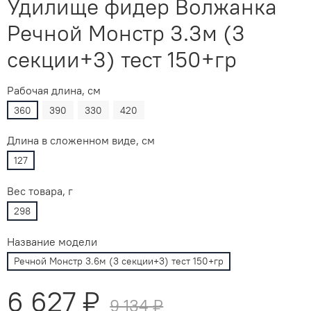
Удилище фидер Волжанка
Речной Монстр 3.3м (3
секции+3) тест 150+гр
Рабочая длина, см
360
390
330
420
Длина в сложенном виде, см
127
Вес товара, г
298
Название модели
Речной Монстр 3.6м (3 секции+3) тест 150+гр
6 627 ₽
9 134 ₽