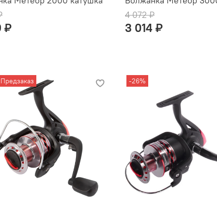
нка Метеор 2000 катушка
Волжанка Метеор 300
₽
4 072 ₽
9 ₽
3 014 ₽
Предзаказ
-26%