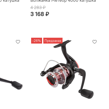
0 катушка
Волжанка Метеор 4000 катушка
4 283 ₽
3 168 ₽
-26%
Предзаказ