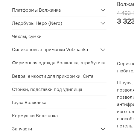
Волжа
Платформы Волжанка
4 493 
3 32
Ледобуры Неро (Nero)
Чехлы, сумки
Силиконовые приманки Volzhanka
Фирменная одежда Волжанка, атрибутика
Серия 
любите
Ведра, емкости для прикормки. Сита
Шпуля,
Стойки, подставки под удилища
позволя
позволи
Груза Волжанка
антифри
изгото
Кормушки Волжанка
способ
петель.
Запчасти