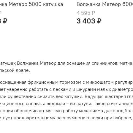
нка Метеор 5000 катушка
Волжанка Метеор 600
₽
4 595 ₽
3 ₽
3 403 ₽
катушек Волжанка Метеор для оснащения спиннингов, матч
льской ловле.
 оснащенная фрикционным тормозом с микрошагом регулиро
ет уверенно работать с лесками и шнурами малых диаметров
ли существенно снизить вес катушки. Ведущая шестерня гл
кционного сплава, а ведомая – из латуни. Такое сочетание
вления обеспечивает мягкую работу механизма дажепод бо
ствует предварительному распрямлению лески при забросе,