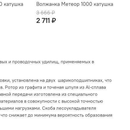
0 катушка
Волжанка Метеор 1000 катушка
3 666 ₽
2 711 ₽
евых и проводочных удилищ, применяемых в
вки, установлена на двух шарикоподшипниках, что
. Ротор из графита и точеная шпуля из Al-сплава
авной передачи изготовлена из специального
 материалов в совокупности с высокой точностью
льшими нагрузками. Скоба лесоукладывателя
 что снижает до минимума вероятность образования