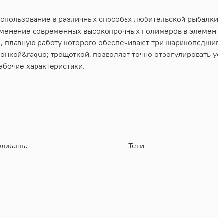
спользование в различных способах любительской рыбалки 
именение современных высокопрочных полимеров в элемент
, плавную работу которого обеспечивают три шарикоподши
нкой&raquo; трещоткой, позволяет точно отрегулировать ус
абочие характеристики.
олжанка
Теги