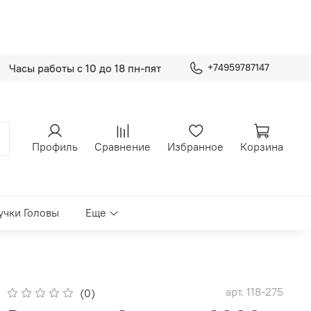
Часы работы с 10 до 18 пн-пят
+74959787147
Профиль
Сравнение
Избранное
Корзина
учки Головы
Еще
арт.
118-275
(0)