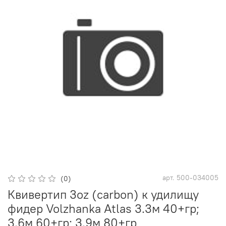
арт.
500-034005
(0)
Квивертип 3oz (carbon) к удилищу
фидер Volzhanka Atlas 3.3м 40+гр;
3.6м 60+гр; 3.9м 80+гр