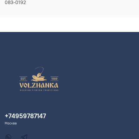
083-0192
+74959787147
Москва