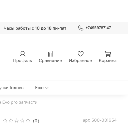
Часы работы с 10 до 18 пн-пят
+74959787147
Профиль
Сравнение
Избранное
Корзина
учки Головы
Еще
a Evo pro запчасти
арт.
500-031654
(0)