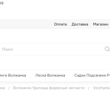
98
Оплата
Доставка
Магазин
инги Волжанка
Леска Волжанка
Садки Подсачеки Р
нка
Волжанка Удилища фидерные запчасти
Volzhank