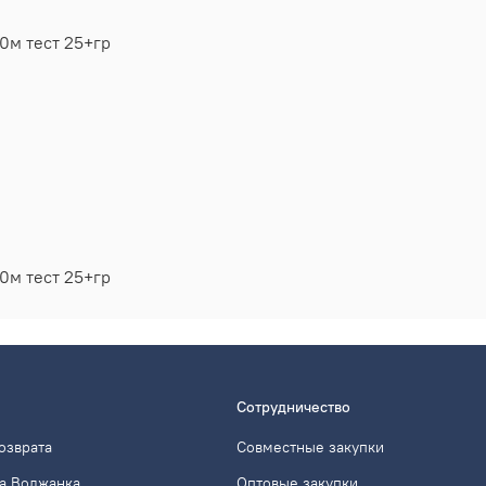
0м тест 25+гр
0м тест 25+гр
Сотрудничество
озврата
Совместные закупки
а Волжанка
Оптовые закупки