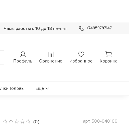
Часы работы с 10 до 18 пн-пят
+74959787147
Профиль
Сравнение
Избранное
Корзина
учки Головы
Еще
арт.
500-040106
(0)