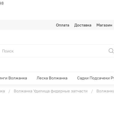
98
Оплата
Доставка
Магазин
инги Волжанка
Леска Волжанка
Садки Подсачеки Р
нка
Волжанка Удилища фидерные запчасти
Волжанка 