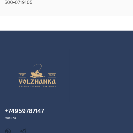
500-0719105
+74959787147
Москва