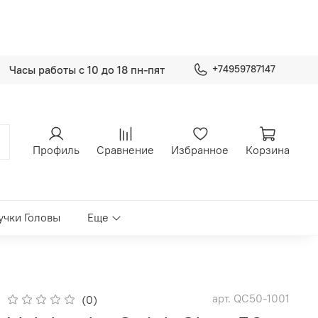
Часы работы с 10 до 18 пн-пят
+74959787147
Профиль
Сравнение
Избранное
Корзина
учки Головы
Еще
арт.
QC50-1001
(0)