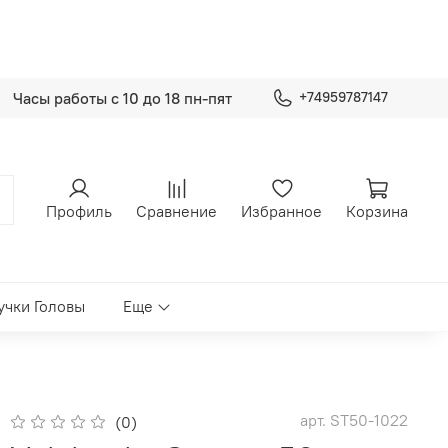
Часы работы с 10 до 18 пн-пят
+74959787147
Профиль
Сравнение
Избранное
Корзина
учки Головы
Еще
арт.
ST50-1022
(0)