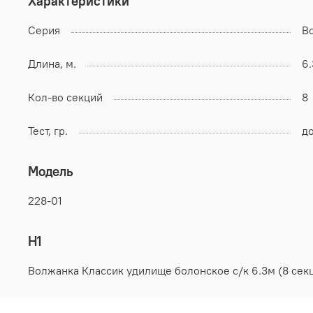
Характеристики
Серия
В
Длина, м.
6.
Кол-во секций
8
Тест, гр.
до
Модель
228-01
H1
Волжанка Классик удилище болонское с/к 6.3м (8 секц