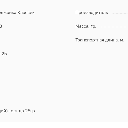
олжанка Классик
Производитель
3
Масса, гр.
Транспортная длина. м.
 25
ий) тест до 25гр